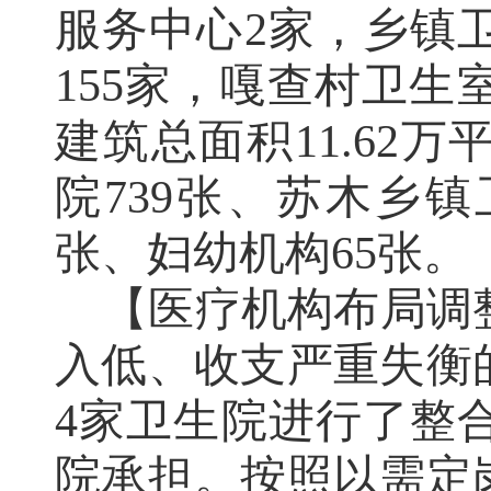
服务中心
2
家，乡镇
155
家，嘎查村卫生
建筑总面积
11.62
万
院
739
张、苏木乡镇
张、妇幼机构
65
张。
【
医疗机构布局调
入低、收支严重失衡
4
家卫生院进行了整
院承担。按照以需定