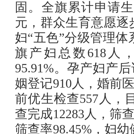
固。全旗累计申请
元，群众生育意愿逐
妇
“
五色
”
分级管理体
旗产妇总数
618
人
95.91%
。孕产妇产后
姻登记
910
人，婚前
前优生检查
557
人，
查完成
12283
人，筛
筛查率
98.45%
，妇幼