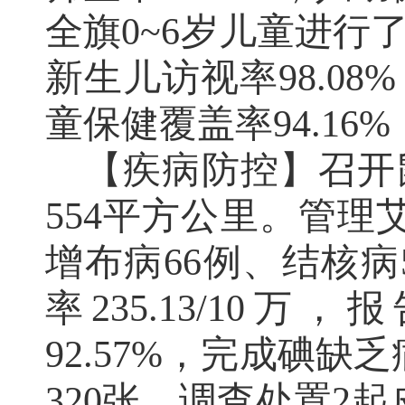
全旗
0~6
岁儿童进行
新生儿访视率
98.08%
童保健覆盖率
94.16%
【疾病防控】
召开
554
平方公里。管理
增布病
66
例、结核病
率
235.13/10
万，报
92.57%
，完成碘缺乏
320
张。调查处置
2
起