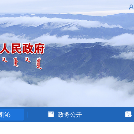
喇沁
政务公开