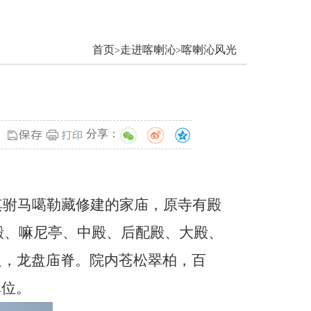
首页
走进喀喇沁
喀喇沁风光
>
>
分享：
其驸马噶勒藏修建的家庙，原寺有殿
配殿、嘛尼亭、中殿、后配殿、大殿、
边，龙盘庙脊。院内苍松翠柏，百
单位。