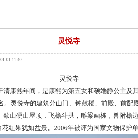
灵悦寺
01 11:40
灵悦寺
于清康熙年间，是康熙为第五女和硕端静公主及
0余名。灵悦寺的建筑分山门、钟鼓楼、前殿、前
，歇山硬山屋顶，飞檐斗拱，雕梁画栋，兽附檐
白花红果犹如盆景。2006年被评为国家文物保护