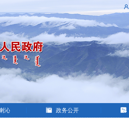
喇沁
政务公开