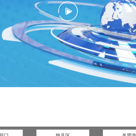
部门
旗县区
各盟