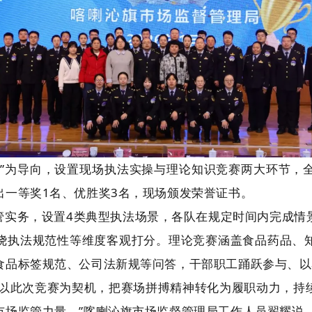
化”为导向，设置现场执法实操与理论知识竞赛两大环节，
出一等奖
1
名、优胜奖
3
名，现场颁发荣誉证书。
管实务，设置
4
类典型执法场景，各队在规定时间内完成情
绕执法规范性等维度客观打分。理论竞赛涵盖食品药品、
食品标签规范、公司法新规等问答，干部职工踊跃参与、以
将以此次竞赛为契机，把赛场拼搏精神转化为履职动力，持
场监管力量。”
喀喇沁旗市场监督管理局工作人员翟耀说