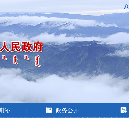
喇沁
政务公开