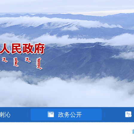
喇沁
政务公开