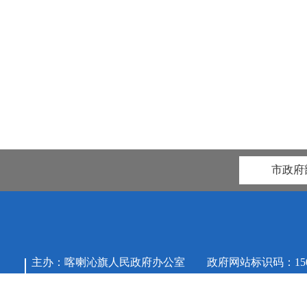
市政府
主办：喀喇沁旗人民政府办公室 政府网站标识码：15042
地址：内蒙古自治区赤峰市喀喇沁旗党政综合楼信息中心