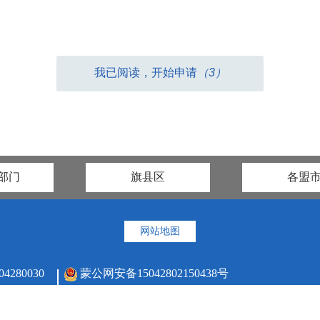
我已阅读，开始申请
（2）
部门
旗县区
各盟
网站地图
80030
蒙公网安备15042802150438号
联系电话：0476-3751220
蒙ICP备07000271号-1