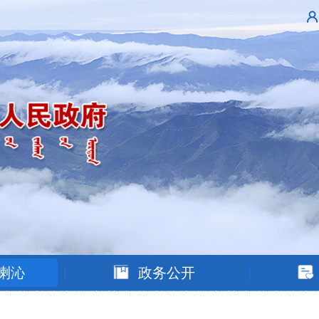
喇沁
政务公开