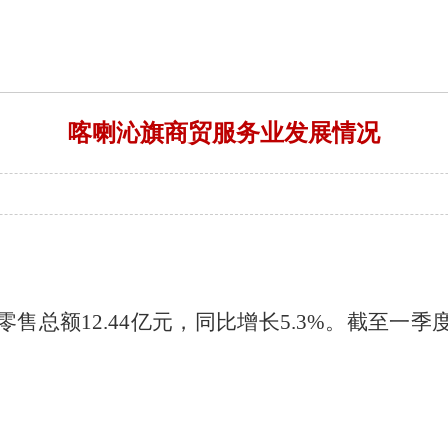
喀喇沁旗商贸服务业发展情况
0
零售总额
12.44
亿元，同比增长
5.3
%。截至一季
。