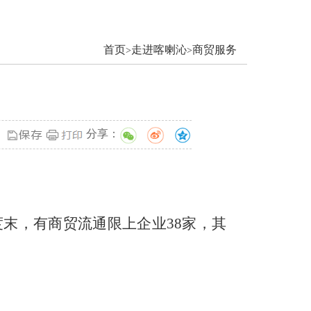
首页
走进喀喇沁
商贸服务
>
>
分享：
度末，有商贸流通限上企业
38
家，其