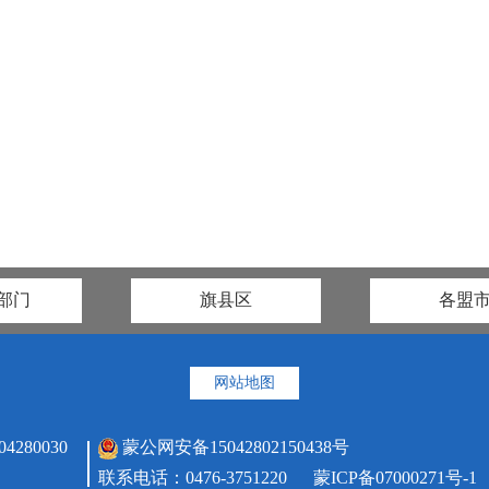
部门
旗县区
各盟
网站地图
80030
蒙公网安备15042802150438号
联系电话：0476-3751220
蒙ICP备07000271号-1