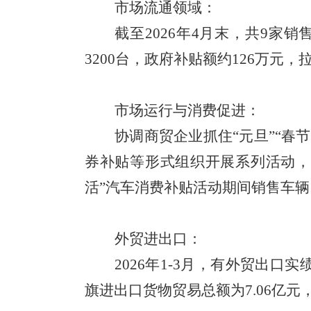
市场流通领域：
截至
202
6
年
4月末，共
9
家销
3200
台，政府补贴额约
126
万元，
市场运行与消费促进：
协调商贸企业抓住
“元旦”“
券补贴等形式组织开展系列活动，2
活
”汽车消费补贴活动期间销售车辆
外贸进出口：
202
6
年
1-3月，有外贸出口实
旗进出口货物贸易总额为
7.06
亿元