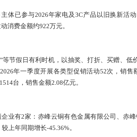
售主体已参与
202
6
年家电及
3C产品以旧换新活
拉动消费金额约
922
万元。
春节”等节假日有利时机，以抽奖、打折、买赠、
02
6
年一季度开展各类型促销活动
52
次，销售
1514
台，销售金额
2.08
亿元。
绩企业有
2
家：赤峰云铜有色金属有限公司、赤峰
，
较
上年同期
增长
-45.36%
。