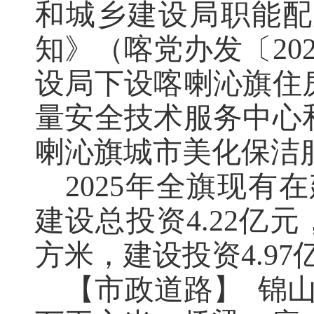
和城乡建设局职能配
知》（喀党办发〔
20
设局下设喀喇沁旗住
量安全技术服务中心
喇沁旗城市美化保洁
2025
年全旗现有在
建设总投资
4.22
亿元
方米，建设投资
4.97
【市政道路】
锦山城