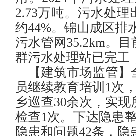
2
.
73
万吨。污水处理
约
44
%。锦山成区排
污水管网
35
.
2km
。目
群污水处理站
已完工
【建筑市场监管】
员继续教育培训1次
乡巡查30余次，实
检查1次。下达隐患
隐患和问题42条，