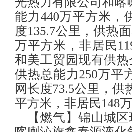
光热力有限公司和喀
能力
440
万平方米，
度
135
.
7
公里，供热面
万平方米，非居民
11
和美工贸园现有供热
供热总能力
250
万平
网长度
73
.
5
公里，供
平方米，非居民
148
【燃气】锦山城区
喀喇沁旗鑫泰源液化