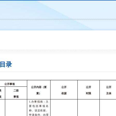
目录
公开事项
公开内容（要
公开
公开
公开
级
二级
素）
依据
时限
主体
项
事项
1.办事指南：主
要包括事项名
称、设定依据、
申请条件、办理