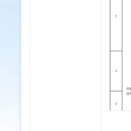
1
2
行
许
3
4