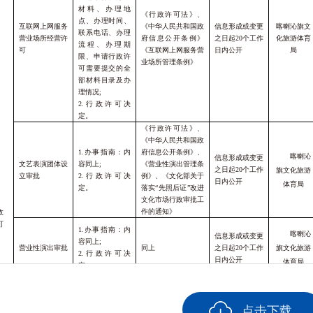
材料、办理地
《行政许可法》、
点、办理时间、
互联网上网服务
《中华人民共和国政
信息形成或变更
喀喇沁旗文
联系电话、办理
营业场所经营许
府信息公开条例》
之日起
20个工作
化旅游体育
流程、办理期
可
《互联网上网服务营
日内公开
局
限、申请行政许
业场所管理条例》
可需要提交的全
部材料目录及办
理情况;
2.行政许可决
定。
《行政许可法》、
《中华人民共和国政
1.办事指南：内
府信息公开条例》、
喀喇沁
信息形成或变更
文艺表演团体设
容同上;
《营业性演出管理条
之日起
20个工作
旗文化旅游
立审批
2.行政许可决
例》、《文化部关于
日内公开
体育局
定。
落实
“先照后证”改进
文化市场行政审批工
作的通知》
政
可
1.办事指南：内
喀喇沁
信息形成或变更
容同上;
营业性演出审批
同上
之日起
20个工作
旗文化旅游
2.行政许可决
日内公开
体育局
定。
1.办事指南：内
喀喇沁
《行政许可法》；
信息形成或变更
娱乐场所经营许
容同上;
点击下载
《中华人民共和国政
之日起
20个工作
旗文化旅游