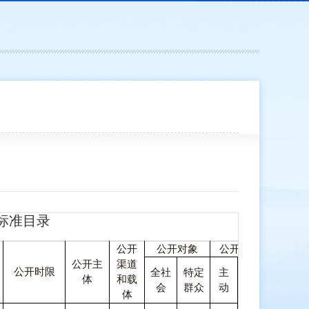
标准目录
公开
公开对象
公开方式
公开层
公开主
渠道
依申
公开时限
全社
特定
主
县
体
和载
请公
会
群众
动
级
体
开