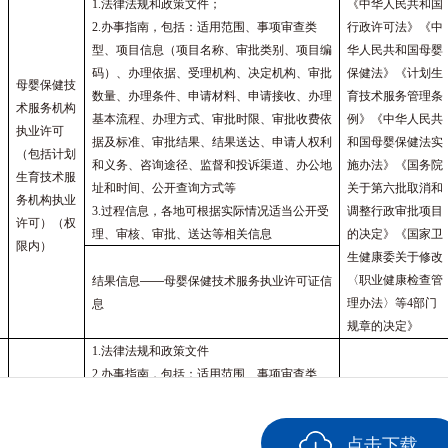
1.法律法规和政策文件；
《中华人民共和国
2.办事指南，包括：适用范围、事项审查类
行政许可法》《中
型、项目信息（项目名称、审批类别、项目编
华人民共和国母婴
码）、办理依据、受理机构、决定机构、审批
保健法》《计划生
母婴保健技
数量、办理条件、申请材料、申请接收、办理
育技术服务管理条
术服务机构
基本流程、办理方式、审批时限、审批收费依
例》《中华人民共
执业许可
据及标准、审批结果、结果送达、申请人权利
和国母婴保健法实
（包括计划
和义务、咨询途径、监督和投诉渠道、办公地
施办法》《国务院
生育技术服
址和时间、公开查询方式等
关于第六批取消和
务机构执业
3.过程信息，各地可根据实际情况适当公开受
调整行政审批项目
许可）（权
理、审核、审批、送达等相关信息
的决定》《国家卫
限内）
生健康委关于修改
〈职业健康检查管
结果信息
——
母婴保健技术服务执业许可证信
理办法〉等4部门
息
规章的决定》
1.法律法规和政策文件
2.办事指南，包括：适用范围、事项审查类
《中华人民共和国
型、项目信息（项目名称、审批类别、项目编
行政许可法》《中
码）、办理依据、受理机构、决定机构、审批
华人民共和国中医
点击下载
数量、办理条件、申请材料、申请接收、办理