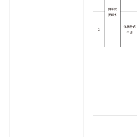
拥军优
抚
服务
优抚待遇
2
申请