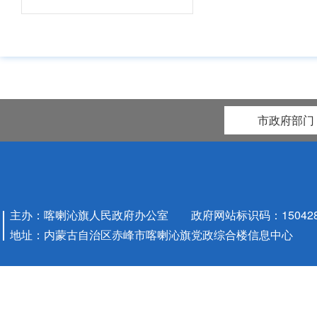
5
资金分
配结果
衔接
资金
年度计
6
划
市政府部门
衔接
项目库
7
资金
主办：喀喇沁旗人民政府办公室 政府网站标识码：1504280
建设
项目
地址：内蒙古自治区赤峰市喀喇沁旗党政综合楼信息中心