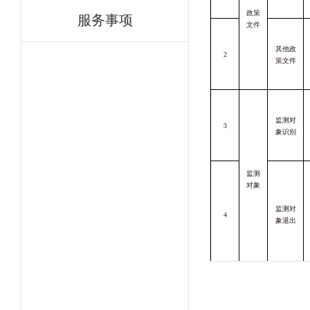
服务事项
政策
文件
其他政
2
策文件
监测对
3
象
识别
监测
对象
监测对
4
象
退出
财政专
项衔接