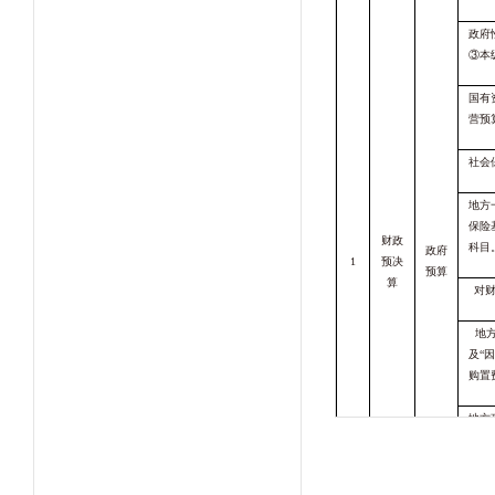
政府
③本
国有
营预
社会
地方
保险
财政
科目
政府
1
预决
预算
算
对
地
及“
购置
地方
①随
限额
地方