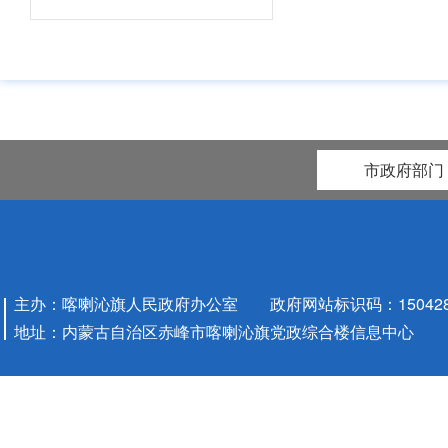
数）
公开
一
表。
表。
市政府部门
政府
③本
国有
营预
社会
主办：喀喇沁旗人民政府办公室 政府网站标识码：1504280
地址：内蒙古自治区赤峰市喀喇沁旗党政综合楼信息中心
地方
保险
财政
政府
科目
2
预决
决算
算
对财
重要