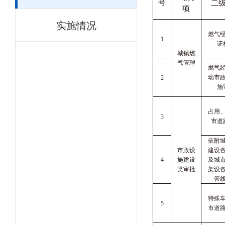
号
二
项
实施情况
燃气
1
证
城镇燃
气管理
燃气
动市
2
施
占用
3
市道
依附
市政设
建设
4
施建设
及城
类审批
架设
管
特殊
5
市道