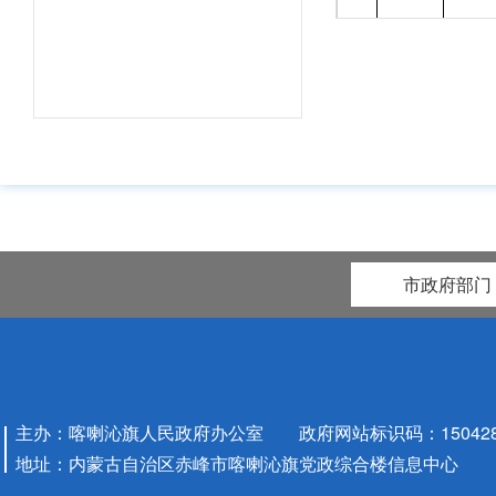
城市
6
行
城市园
林绿化
管理
市政府部门
城市
7
行
主办：喀喇沁旗人民政府办公室 政府网站标识码：1504280
因工
城市供
地址：内蒙古自治区赤峰市喀喇沁旗党政综合楼信息中心
要拆
水、城
动、
8
镇排水