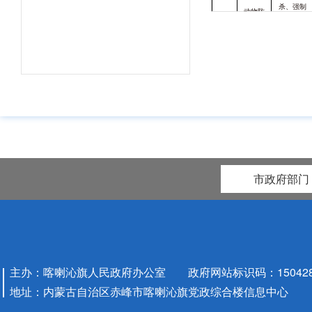
杀、强制
动物防
免疫和养
4
疫等补
殖环节无
助经费
害化处理
补助
市政府部门
主办：喀喇沁旗人民政府办公室 政府网站标识码：1504280
地址：内蒙古自治区赤峰市喀喇沁旗党政综合楼信息中心