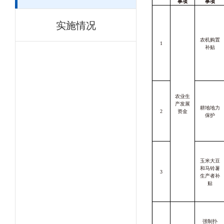
事项
事项
实施情况
农机购置
1
补贴
农业生
产发展
耕地地力
2
资金
保护
玉米大豆
和马铃薯
3
生产者补
贴
强制扑