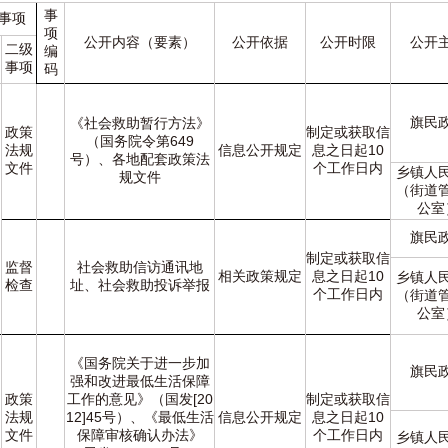
事
事项
项
公开内容（要素）
公开依据
公开时限
公开
二级
编
事项
码
旗民
《社会救助暂行方法》
政策
制定或获取信
（国务院令第649
法规
信息公开规定
息之日起10
号）、各地配套政策法
文件
个工作日内
乡镇人
规文件
（街道
公室
旗民
制定或获取信
监督
社会救助信访通讯地
相关政策规定
息之日起10
乡镇人
检查
址、社会救助投诉举报
个工作日内
（街道
公室
《国务院关于进一步加
旗民
强和改进最低生活保障
政策
工作的意见》（国发[20
制定或获取信
法规
12]45号）、《最低生活
信息公开规定
息之日起10
文件
保障审核确认办法》
个工作日内
乡镇人