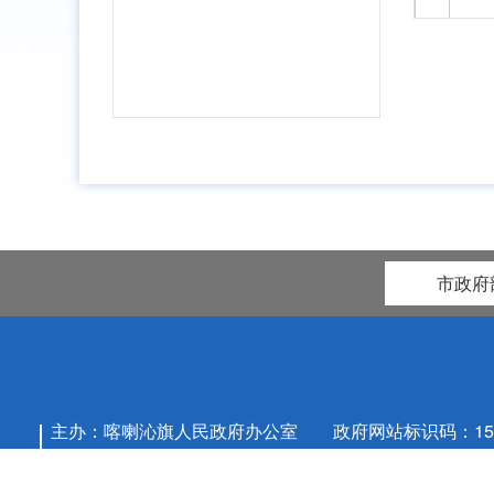
最低
生活
2
保障
市政府
最低
生活
2
主办：喀喇沁旗人民政府办公室 政府网站标识码：1504
保障
地址：内蒙古自治区赤峰市喀喇沁旗党政综合楼信息中心