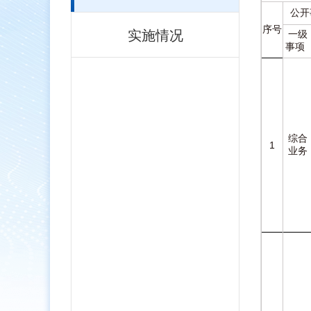
公开
序号
实施情况
一级
事项
综合
1
业务