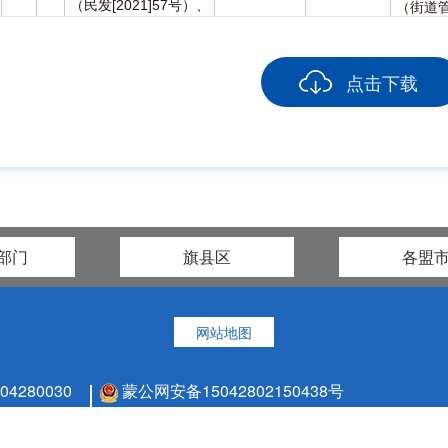
（民发[2021]57号）、
（街道
各地配套政策法规文件
公室
《国务院关于
点击下载
进一步加强和
旗民
办理事项、办理条件、
改进最低生活
制定或获取信
办事
最低生活保障标准申请
保障工作的意
息之日起10
指南
材料、办理流程、办理
见》（国发[20
个工作日内
乡镇人
时间、地点、联系方式
12]45号）、
（街道
各地相关政策
公室
法规文件
《国务院关于
部门
旗县区
各盟
进一步加强和
制定或获取信
改进最低生活
息之日起10
乡镇人
审核
初审对象名单及相关信
保障工作的意
个工作日内、
（街道
信息
息
见》（国发[20
公示7个工作
公室
12]45号）、
网站地图
日
各地相关政策
法规文件
280030
蒙公网安备15042802150438号
《国务院关于
旗民
进一步加强和
联系电话：0476-3751220
蒙ICP备07000271
改进最低生活
制定或获取信
审批
低保对象名单及相关信
保障工作的意