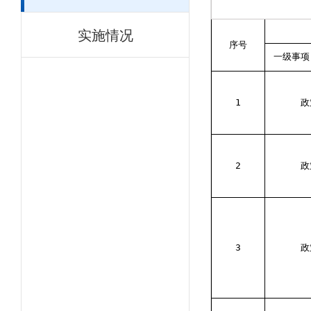
实施情况
序号
一级事项
1
政
2
政
3
政