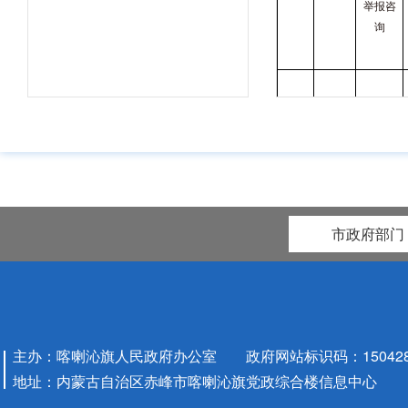
举报咨
询
公共
污染源
4
服务
监督监
事项
测
市政府部门
主办：喀喇沁旗人民政府办公室 政府网站标识码：1504280
生态环
公共
地址：内蒙古自治区赤峰市喀喇沁旗党政综合楼信息中心
境质量
5
服务
信息发