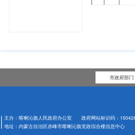
娱乐场所
4
可
县级文物
位保护范
5
他建设工
爆破、钻
掘等作业
市政府部门
县级文物
位建设控
6
内建设工
方案审批
县级文物
7
位实施原
主办：喀喇沁旗人民政府办公室 政府网站标识码：1504280
措施审批
地址：内蒙古自治区赤峰市喀喇沁旗党政综合楼信息中心