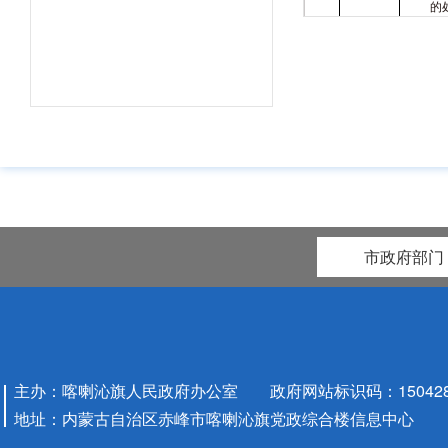
的
公证员
职执业
公证
5
考核任
审
法律援
6
法律援
助
市政府部门
法律援
人员办
7
的审
对法律
构不予
8
主办：喀喇沁旗人民政府办公室 政府网站标识码：1504280
定异议
法律援
地址：内蒙古自治区赤峰市喀喇沁旗党政综合楼信息中心
助
对在法
工作中