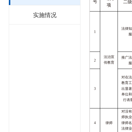
号
二级
项
实施情况
法律知
1
服
法治宣
推广法
2
传教育
服
对在法
教育工
出显著
3
单位和
行表
对没有
师执业
律师
律师名
4
法律业